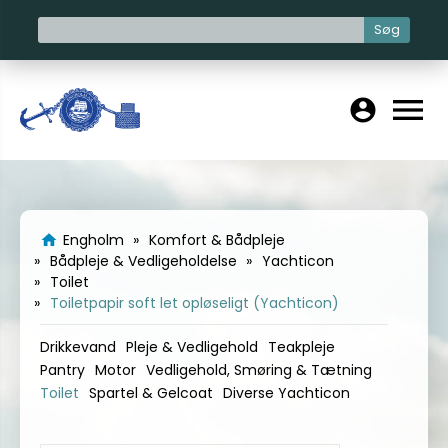
Søg
menu
account_circle
Engholm
Komfort & Bådpleje
home
Bådpleje & Vedligeholdelse
Yachticon
Toilet
Toiletpapir soft let opløseligt (Yachticon)
Drikkevand
Pleje & Vedligehold
Teakpleje
Pantry
Motor
Vedligehold, Smøring & Tætning
Toilet
Spartel & Gelcoat
Diverse Yachticon