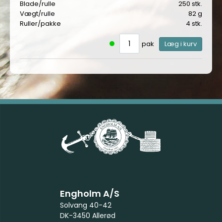
Blade/rulle
250 stk.
Vægt/rulle
82 g
Ruller/pakke
4 stk.
pak
Læg i kurv
Engholm A/S
Solvang 40-42
DK-3450 Allerød