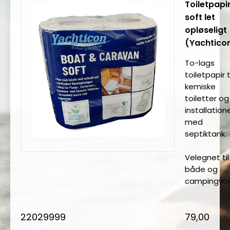
Toiletpapi
soft let
opløseligt
(Yachtico
To-lags
toiletpapir t
kemiske
toiletter og
installation
med
septiktank.
Velegnet til
både og
campingvo
22029999
79,00