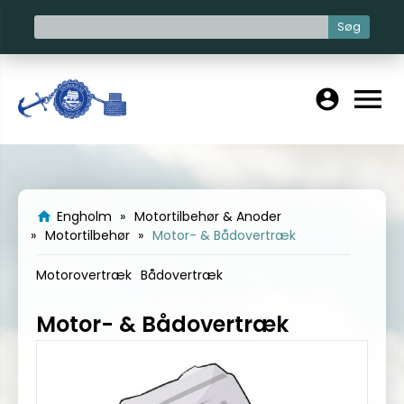
Søg
menu
account_circle
Engholm
Motortilbehør & Anoder
home
Motortilbehør
Motor- & Bådovertræk
Motorovertræk
Bådovertræk
Motor- & Bådovertræk