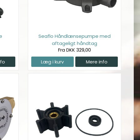
e
Seaflo Håndlænsepumpe med
aftageligt håndtag
Fra DKK 329,00
nfo
Læg i kurv
Mere info