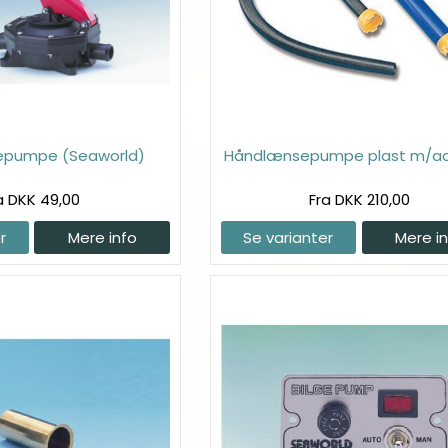
pumpe (Seaworld)
Håndlænsepumpe plast m/a
a DKK 49,00
Fra DKK 210,00
r
Mere info
Se varianter
Mere i