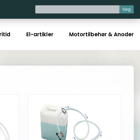
Søg
itid
El-artikler
Motortilbehør & Anoder