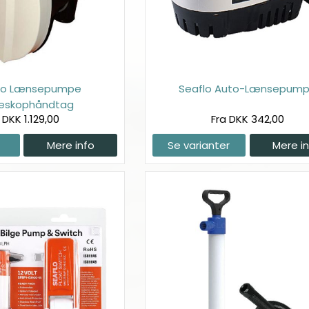
mo Lænsepumpe
Seaflo Auto-Lænsepum
leskophåndtag
 DKK 1.129,00
Fra DKK 342,00
Mere info
Se varianter
Mere i