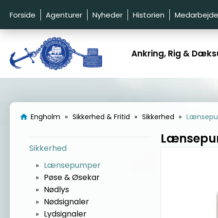
Forside
Agenturer
Nyheder
Historien
Medarbejde
Ankring, Rig & Dæks
Engholm
Sikkerhed & Fritid
Sikkerhed
Lænsep
home
Lænsepu
Sikkerhed
Lænsepumper
Pøse & Øsekar
Nødlys
Nødsignaler
Lydsignaler