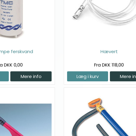
mpe ferskvand
Hævert
ra DKK 0,00
Fra DKK 118,00
Mere info
Læg i kurv
Mere i