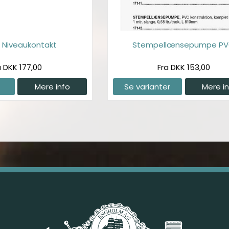
 Niveaukontakt
Stempellænsepumpe P
a DKK 177,00
Fra DKK 153,00
Mere info
Se varianter
Mere i