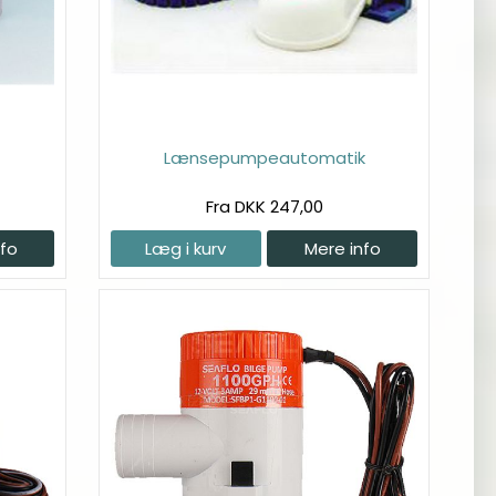
Lænsepumpeautomatik
Fra DKK 247,00
nfo
Læg i kurv
Mere info