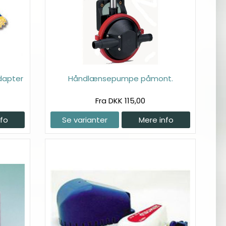
dapter
Håndlænsepumpe påmont.
Fra DKK 115,00
nfo
Se varianter
Mere info