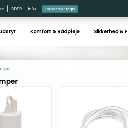
re
GDPR
Info
Forhandler login
udstyr
Komfort & Bådpleje
Sikkerhed & Fr
umper
mper