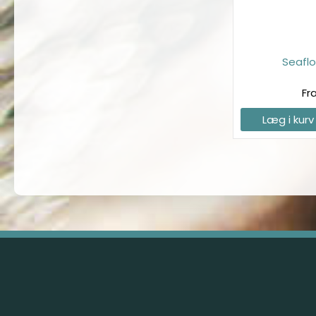
Seaflo
Fr
Læg i kurv