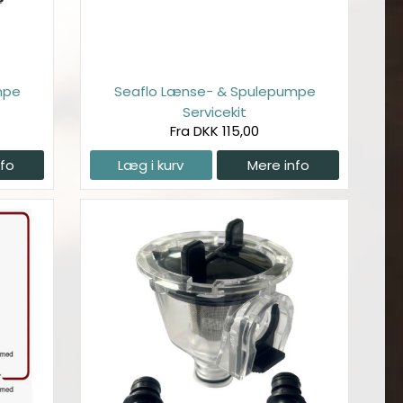
mpe
Seaflo Lænse- & Spulepumpe
Servicekit
Fra DKK 115,00
nfo
Læg i kurv
Mere info