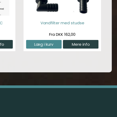
VC
Vandfilter med studse
Fra DKK 162,00
nfo
Læg i kurv
Mere info