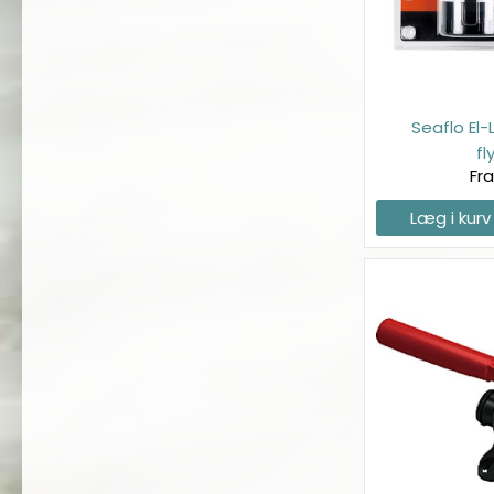
Seaflo E
f
Fr
Læg i kurv