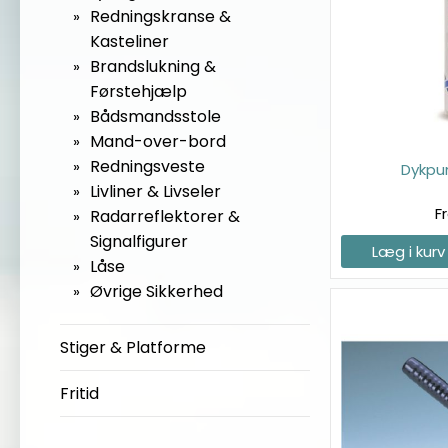
Redningskranse &
Kasteliner
Brandslukning &
Førstehjælp
Bådsmandsstole
Mand-over-bord
Redningsveste
Dykpu
Livliner & Livseler
F
Radarreflektorer &
Signalfigurer
Læg i kurv
Låse
Øvrige Sikkerhed
Stiger & Platforme
Fritid