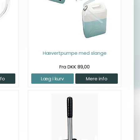
Hævertpumpe med slange
Fra DKK 89,00
nfo
Læg i kurv
Mere info