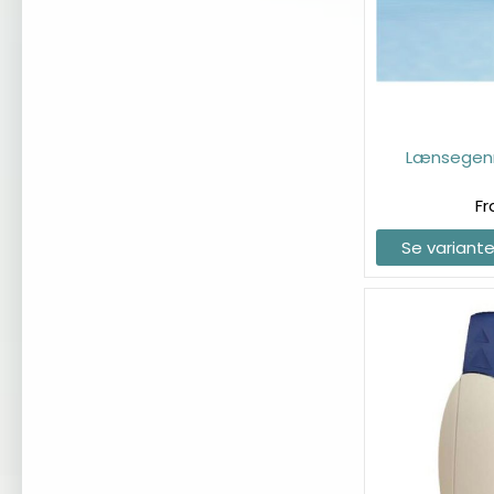
Lænsegen
Fr
Se variante