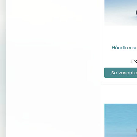
Håndlænse
Fr
Se variante