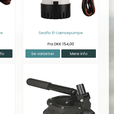
pe
Seaflo El-Lænsepumpe
Fra DKK 154,00
nfo
Se varianter
Mere info