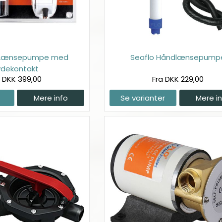
l-Lænsepumpe med
Seaflo Håndlænsepump
lydekontakt
a DKK 399,00
Fra DKK 229,00
Mere info
Se varianter
Mere i