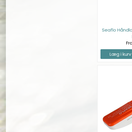
Seaflo Hånd
Fr
Læg i kurv