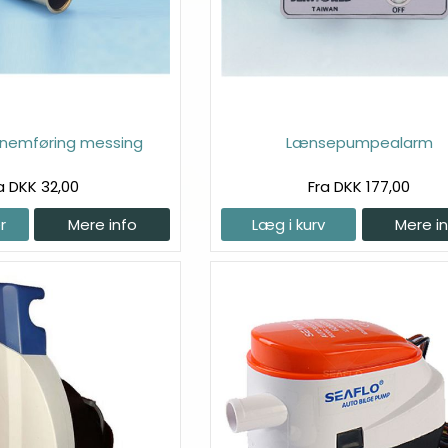
nemføring messing
Lænsepumpealarm
a DKK 32,00
Fra DKK 177,00
r
Mere info
Læg i kurv
Mere i