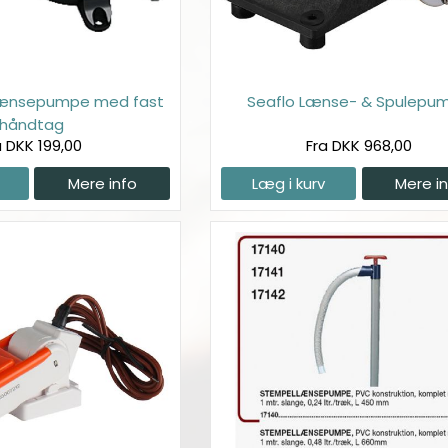
lænsepumpe med fast
Seaflo Lænse- & Spulepu
håndtag
a DKK 199,00
Fra DKK 968,00
Mere info
Læg i kurv
Mere i