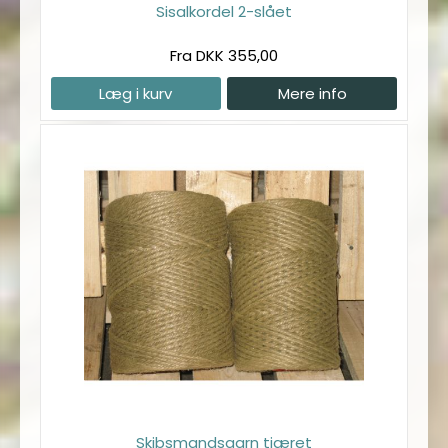
Sisalkordel 2-slået
Fra DKK 355,00
Læg i kurv
Mere info
Skibsmandsgarn tjæret