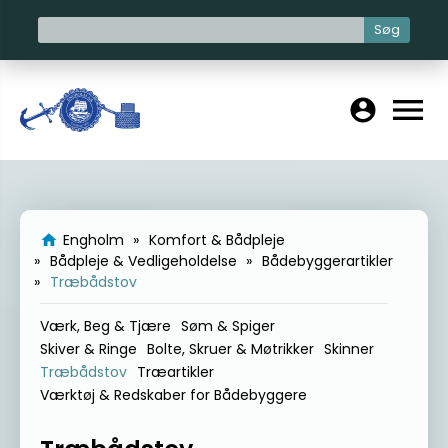
Søg
menu
account_circle
Engholm
Komfort & Bådpleje
home
Bådpleje & Vedligeholdelse
Bådebyggerartikler
Træbådstov
Værk, Beg & Tjære
Søm & Spiger
Skiver & Ringe
Bolte, Skruer & Møtrikker
Skinner
Træbådstov
Træartikler
Værktøj & Redskaber for Bådebyggere