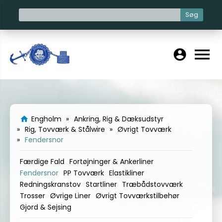
Søg
menu
account_circle
Engholm
Ankring, Rig & Dæksudstyr
home
Rig, Tovværk & Stålwire
Øvrigt Tovværk
Fendersnor
Færdige Fald
Fortøjninger & Ankerliner
Fendersnor
PP Tovværk
Elastikliner
Redningskranstov
Startliner
Træbådstovværk
Trosser
Øvrige Liner
Øvrigt Tovværkstilbehør
Gjord & Sejsing