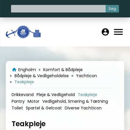
Søg
menu
account_circle
Engholm
Komfort & Bådpleje
home
Bådpleje & Vedligeholdelse
Yachticon
Teakpleje
Drikkevand
Pleje & Vedligehold
Teakpleje
Pantry
Motor
Vedligehold, Smøring & Tætning
Toilet
Spartel & Gelcoat
Diverse Yachticon
Teakpleje