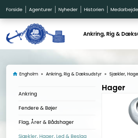
Forside
Agenturer
Nyheder
Historien
Medarbejde
Ankring, Rig & Dæks
Engholm
Ankring, Rig & Dæksudstyr
Sjækler, Hage
home
Hager
Ankring
Fendere & Bøjer
Flag, Årer & Bådshager
Sjækler, Hager, Led & Beslag