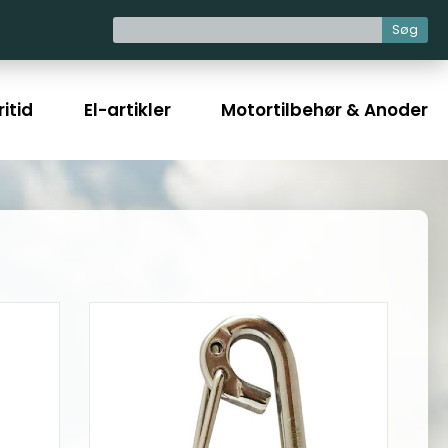
Søg
itid
El-artikler
Motortilbehør & Anoder