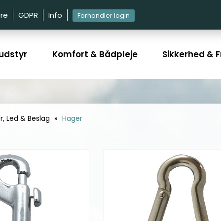
re
GDPR
Info
Forhandler login
udstyr
Komfort & Bådpleje
Sikkerhed & Fr
r, Led & Beslag
Hager