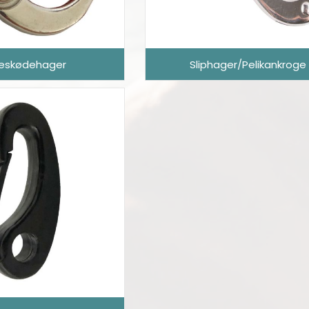
keskødehager
Sliphager/Pelikankroge