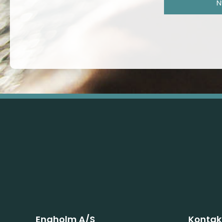
N
Engholm A/S
Kontakt