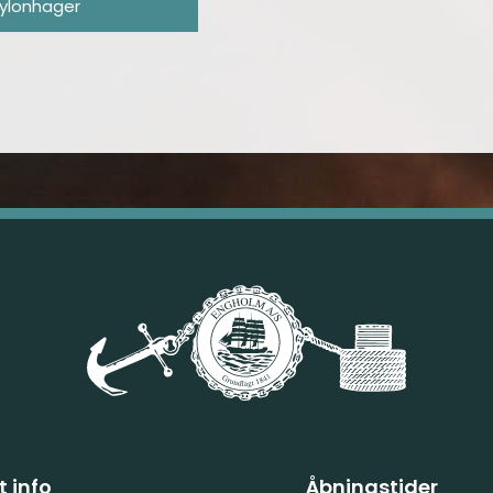
ylonhager
 info
Åbningstider