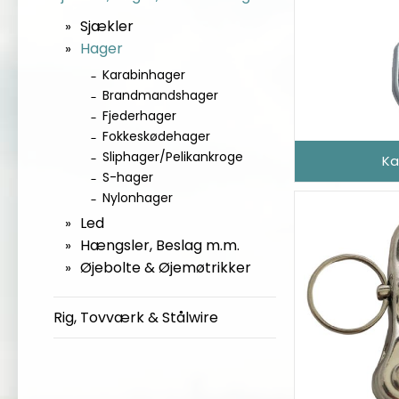
Sjækler
Hager
Karabinhager
Brandmandshager
Fjederhager
Fokkeskødehager
Sliphager/Pelikankroge
Ka
S-hager
Nylonhager
Led
Hængsler, Beslag m.m.
Øjebolte & Øjemøtrikker
Rig, Tovværk & Stålwire