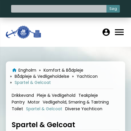
Søg
menu
account_circle
Engholm
Komfort & Bådpleje
home
Bådpleje & Vedligeholdelse
Yachticon
Spartel & Gelcoat
Drikkevand
Pleje & Vedligehold
Teakpleje
Pantry
Motor
Vedligehold, Smøring & Tætning
Toilet
Spartel & Gelcoat
Diverse Yachticon
Spartel & Gelcoat