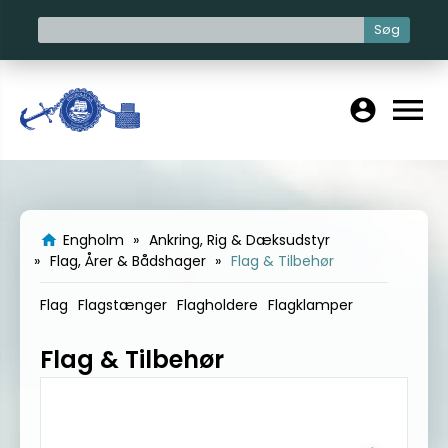
Søg
menu
account_circle
Engholm
Ankring, Rig & Dæksudstyr
home
Flag, Årer & Bådshager
Flag & Tilbehør
Flag
Flagstænger
Flagholdere
Flagklamper
Flag & Tilbehør