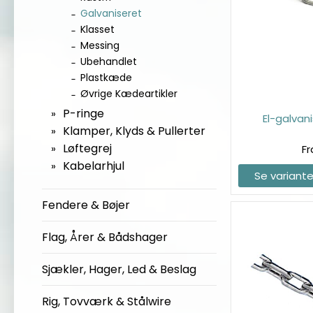
Galvaniseret
Klasset
Messing
Ubehandlet
Plastkæde
Øvrige Kædeartikler
P-ringe
El-galva
Klamper, Klyds & Pullerter
Løftegrej
Fr
Kabelarhjul
Se variante
Fendere & Bøjer
Flag, Årer & Bådshager
Sjækler, Hager, Led & Beslag
Rig, Tovværk & Stålwire