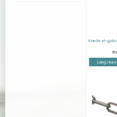
Kæde el-galva
Fr
Læg i kurv