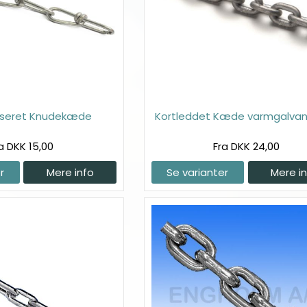
niseret Knudekæde
Kortleddet Kæde varmgalvan
a DKK 15,00
Fra DKK 24,00
r
Mere info
Se varianter
Mere i