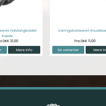
seret Halvlangleddet
Varmgalvaniseret Knudek
Kæde
a DKK 21,00
Fra DKK 11,00
r
Mere info
Se varianter
Mere i