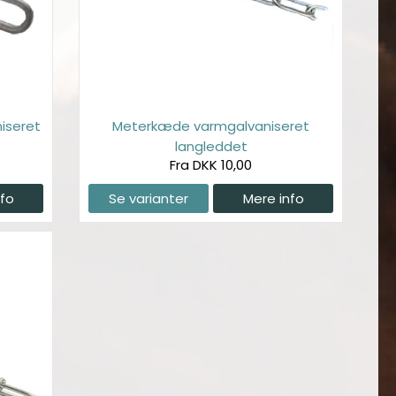
iseret
Meterkæde varmgalvaniseret
langleddet
Fra DKK 10,00
nfo
Se varianter
Mere info