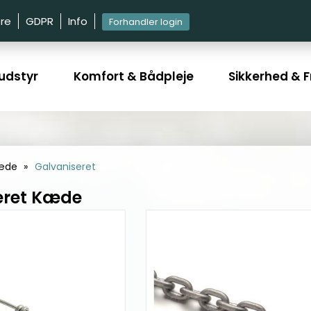
re
GDPR
Info
Forhandler login
udstyr
Komfort & Bådpleje
Sikkerhed & Fr
æde
Galvaniseret
eret Kæde