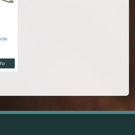
æde
nfo