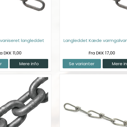
vaniseret langleddet
Langleddet Kæde varmgalvan
ra DKK 11,00
Fra DKK 17,00
r
Mere info
Se varianter
Mere i