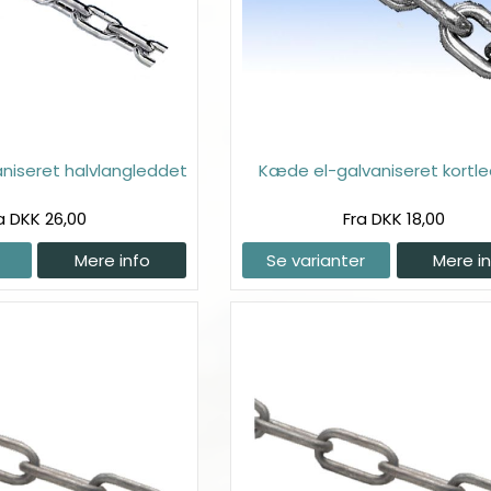
niseret halvlangleddet
Kæde el-galvaniseret kortl
a DKK 26,00
Fra DKK 18,00
Mere info
Se varianter
Mere i