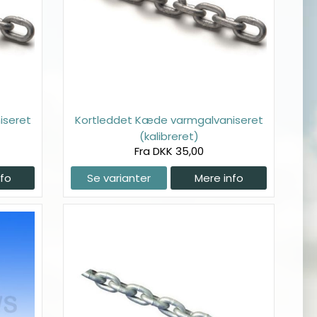
iseret
Kortleddet Kæde varmgalvaniseret
(kalibreret)
Fra DKK 35,00
nfo
Se varianter
Mere info