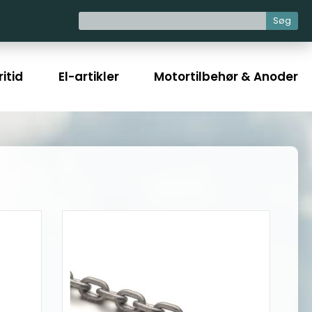
Søg
itid
El-artikler
Motortilbehør & Anoder