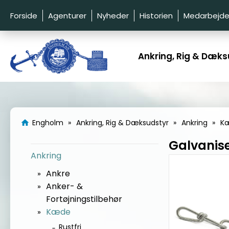
Forside
Agenturer
Nyheder
Historien
Medarbejde
Ankring, Rig & Dæks
Engholm
Ankring, Rig & Dæksudstyr
Ankring
K
home
Galvanis
Ankring
Ankre
Anker- &
Fortøjningstilbehør
Kæde
Rustfri