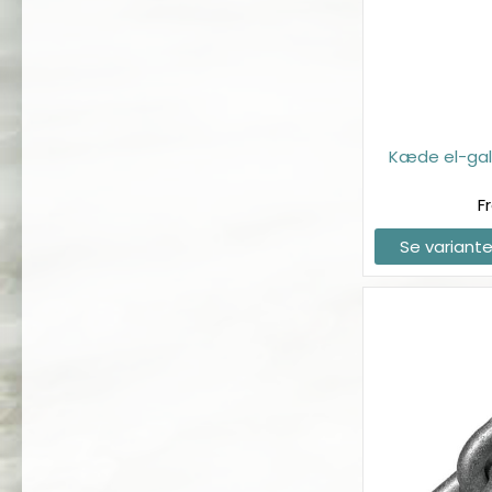
Kæde el-gal
F
Se variante