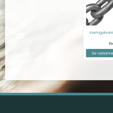
Varmgalvani
Fr
Se variante