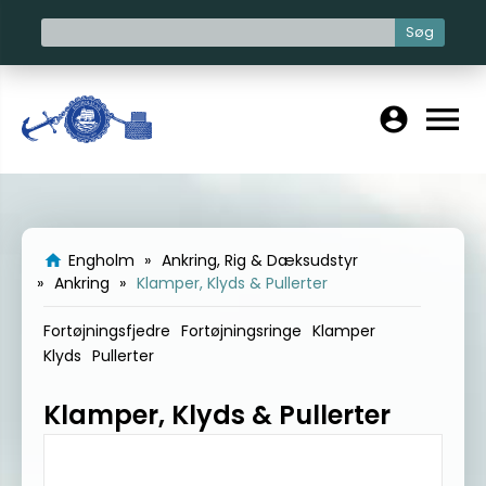
Søg
menu
account_circle
Engholm
Ankring, Rig & Dæksudstyr
home
Ankring
Klamper, Klyds & Pullerter
Fortøjningsfjedre
Fortøjningsringe
Klamper
Klyds
Pullerter
Klamper, Klyds & Pullerter