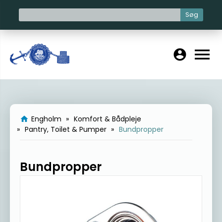
Søg
menu
account_circle
Engholm
Komfort & Bådpleje
home
Pantry, Toilet & Pumper
Bundpropper
Bundpropper