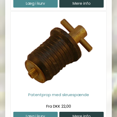
Læg i kurv
Mere info
Patentprop med skruespænde
Fra DKK 22,00
Læg i kurv
Mere info