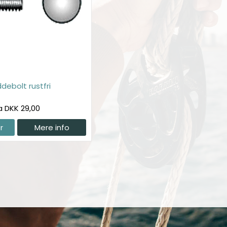
debolt rustfri
a DKK 29,00
r
Mere info