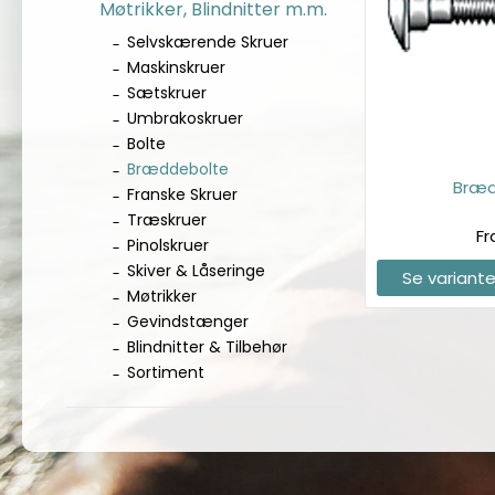
Møtrikker, Blindnitter m.m.
Selvskærende Skruer
Maskinskruer
Sætskruer
Umbrakoskruer
Bolte
Bræddebolte
Bræd
Franske Skruer
Træskruer
Fr
Pinolskruer
Skiver & Låseringe
Se variante
Møtrikker
Gevindstænger
Blindnitter & Tilbehør
Sortiment