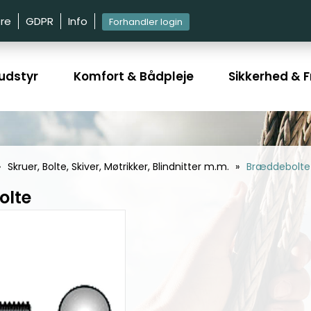
re
GDPR
Info
Forhandler login
udstyr
Komfort & Bådpleje
Sikkerhed & Fr
Skruer, Bolte, Skiver, Møtrikker, Blindnitter m.m.
Bræddebolte
olte