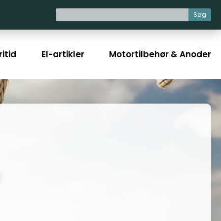
Søg
itid
El-artikler
Motortilbehør & Anoder