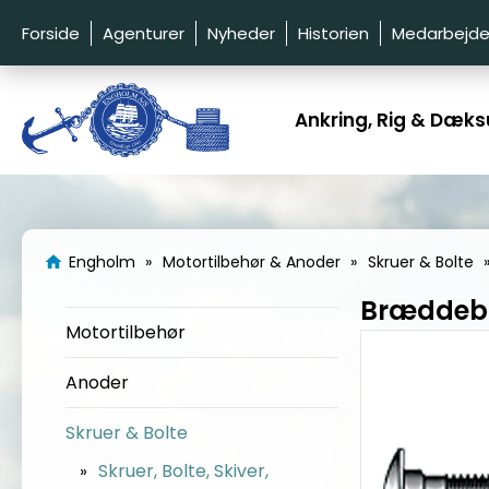
Forside
Agenturer
Nyheder
Historien
Medarbejde
Ankring, Rig & Dæks
Engholm
Motortilbehør & Anoder
Skruer & Bolte
home
Bræddeb
Motortilbehør
Anoder
Skruer & Bolte
Skruer, Bolte, Skiver,