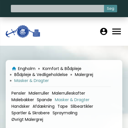
Søg
menu
account_circle
Engholm
Komfort & Bådpleje
home
Bådpleje & Vedligeholdelse
Malergrej
Masker & Dragter
Pensler
Malerruller
Malerrulleskafter
Malebakker
Spande
Masker & Dragter
Handsker
Afdækning
Tape
Slibeartikler
Spartler & Skrabere
Spraymaling
Øvrigt Malergrej