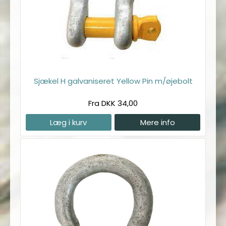
Sjækel H galvaniseret Yellow Pin m/øjebolt
Fra DKK 34,00
Læg i kurv
Mere info