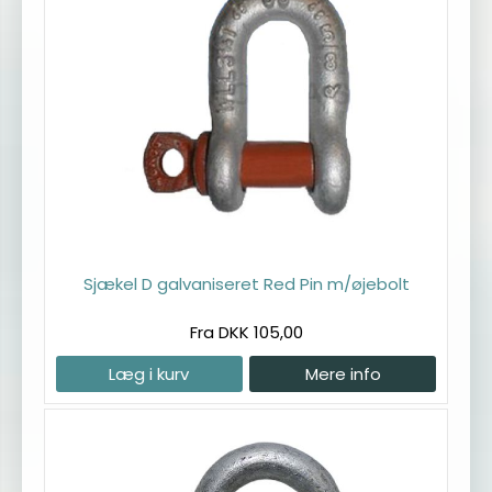
Sjækel D galvaniseret Red Pin m/øjebolt
Fra DKK 105,00
Læg i kurv
Mere info