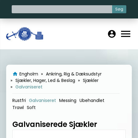
Søg
menu
account_circle
Engholm
Ankring, Rig & Dæksudstyr
home
Sjækler, Hager, Led & Beslag
Sjækler
Galvaniseret
Rustfri
Galvaniseret
Messing
Ubehandlet
Trawl
Soft
Galvaniserede Sjækler