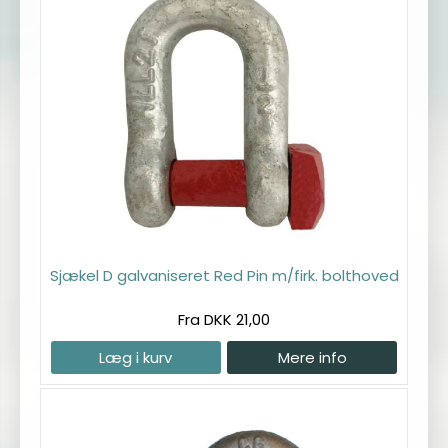
Sjækel D galvaniseret Red Pin m/firk. bolthoved
Fra DKK 21,00
Læg i kurv
Mere info