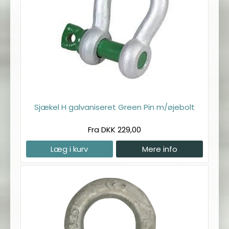
Sjækel H galvaniseret Green Pin m/øjebolt
Fra DKK 229,00
Læg i kurv
Mere info