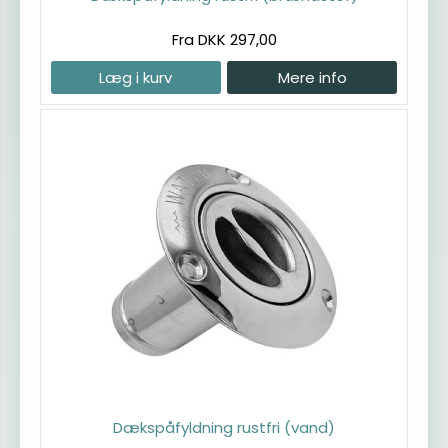
Fra DKK 297,00
Læg i kurv
Mere info
Dækspåfyldning rustfri (vand)