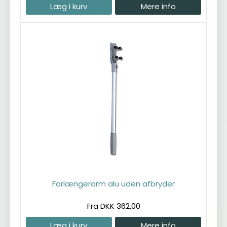
Læg i kurv
Mere info
Forlængerarm alu uden afbryder
Fra DKK 362,00
Læg i kurv
Mere info