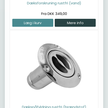
Dæksforskruning rustfri (vand)
Fra DKK 349,00
Læg i kurv
Mere info
Dækspåfyldning rustfri (brændstof)