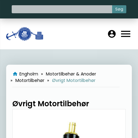
Søg
menu
account_circle
Engholm
Motortilbehør & Anoder
home
Motortilbehør
Øvrigt Motortilbehør
Øvrigt Motortilbehør