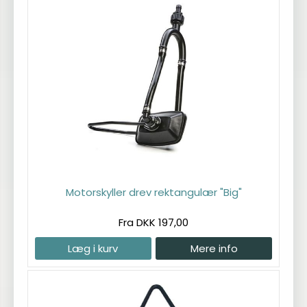
Motorskyller drev rektangulær "Big"
Fra DKK 197,00
Læg i kurv
Mere info