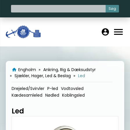
Søg
menu
account_circle
Engholm
Ankring, Rig & Dæksudstyr
home
Sjækler, Hager, Led & Beslag
Led
Drejeled/Svirvler
P-led
Vodtovsled
Kædesamleled
Nødled
Koblingsled
Led