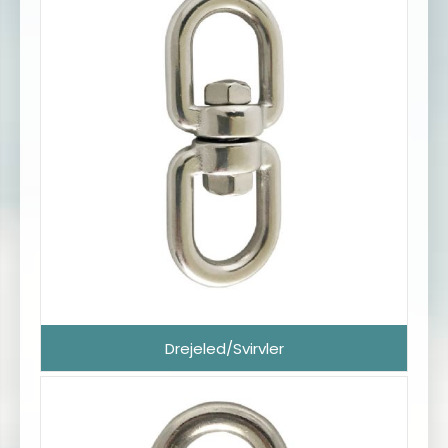
Drejeled/Svirvler