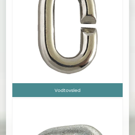
Vodtovsled