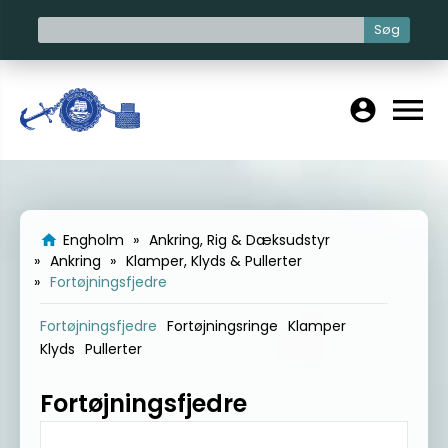
Søg
menu
account_circle
Engholm
Ankring, Rig & Dæksudstyr
home
Ankring
Klamper, Klyds & Pullerter
Fortøjningsfjedre
Fortøjningsfjedre
Fortøjningsringe
Klamper
Klyds
Pullerter
Fortøjningsfjedre