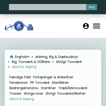
Søg
menu
account_circle
Engholm
Ankring, Rig & Dæksudstyr
home
Rig, Tovværk & Stålwire
Øvrigt Tovværk
Gjord & Sejsing
Færdige Fald
Fortøjninger & Ankerliner
Fendersnor
PP Tovværk
Elastikliner
Redningskranstov
Startliner
Træbådstovværk
Trosser
Øvrige Liner
Øvrigt Tovværkstilbehør
Gjord & Sejsing