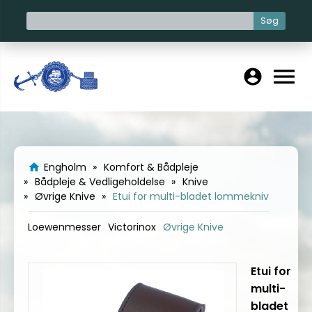
Søg
menu
account_circle
Engholm
Komfort & Bådpleje
home
Bådpleje & Vedligeholdelse
Knive
Øvrige Knive
Etui for multi-bladet lommekniv
Loewenmesser
Victorinox
Øvrige Knive
Etui for
multi-
bladet