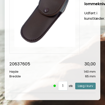
lommekni
Udført i
kunstlæder.
20637605
30,00
Højde
140 mm
Bredde
65 mm
stk
Læg i kurv